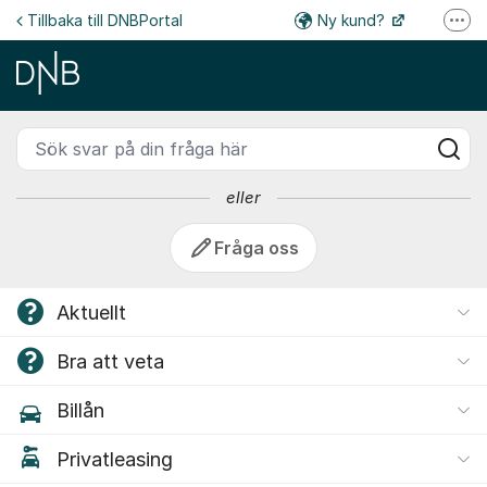
Hoppa till innehåll
Tillbaka till DNBPortal
Ny kund?
Fler
DNB Finans Kundsupport - DN
DNB
Sök svar på din fråga här
eller
Fråga oss
Aktuellt
Bra att veta
Billån
Privatleasing